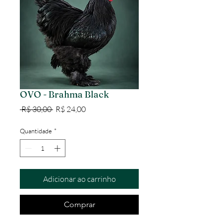
OVO - Brahma Black
Preço normal
Preço promocional
 R$ 30,00 
R$ 24,00
Quantidade
*
Adicionar ao carrinho
Comprar