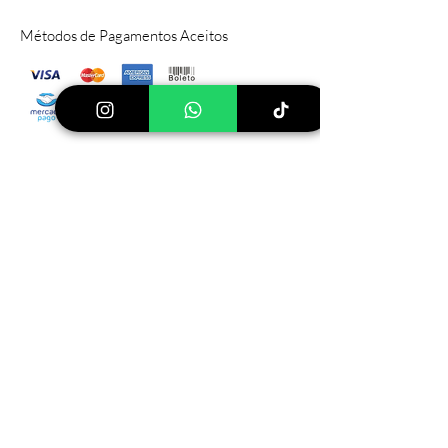
Métodos de Pagamentos Aceitos
Sítio Principal
Rod PIZA, 030 Pinhalzinho, SP
112599-
000
Tel:
(19) 999640744
Ver mais lojas
Loja