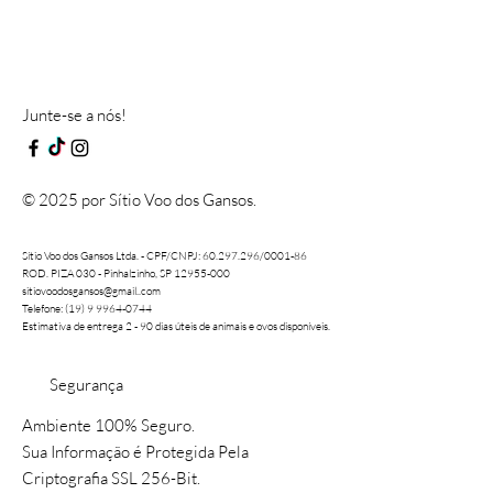
Junte-se a nós!
© 2025 por Sítio Voo dos Gansos.
Sítio Voo dos Gansos Ltda. - CPF/CNPJ:
60.297.296
/0001-86
ROD. PIZA 030 - Pinhalzinho, SP 12955-000
sitiovoodosgansos@gmail..com
Telefone: (19) 9 9964-0744
Estimativa de entrega 2 - 90 dias úteis de animais e ovos disponíveis.
Segurança
Ambiente 100% Seguro.
Sua Informação é Protegida Pela
Criptografia SSL 256-Bit.