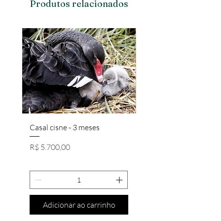
Produtos relacionados
Casal cisne - 3 meses
Casal Brahma Salmon/
Preço
Preço
R$ 5.700,00
R$ 650,00
Adicionar ao carrinho
Adicionar ao carri