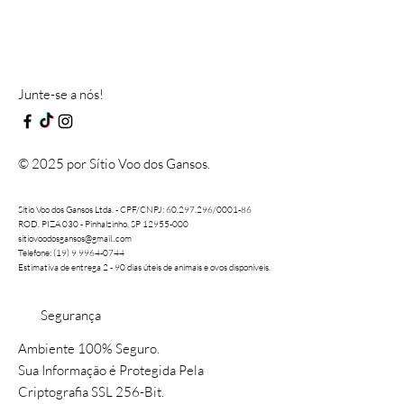
Junte-se a nós!
© 2025 por Sítio Voo dos Gansos.
Sítio Voo dos Gansos Ltda. - CPF/CNPJ:
60.297.296
/0001-86
ROD. PIZA 030 - Pinhalzinho, SP 12955-000
sitiovoodosgansos@gmail..com
Telefone: (19) 9 9964-0744
Estimativa de entrega 2 - 90 dias úteis de animais e ovos disponíveis.
Segurança
Ambiente 100% Seguro.
Sua Informação é Protegida Pela
Criptografia SSL 256-Bit.