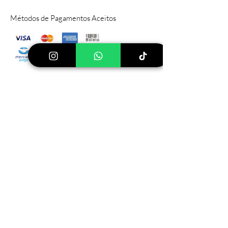
Métodos de Pagamentos Aceitos
Sítio Principal
Rod PIZA, 030 Pinhalzinho, SP
112599-
000
Tel:
(19) 999640744
Ver mais lojas
Loja