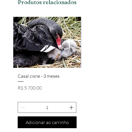
Produtos relacionados
Casal cisne - 3 meses
Casal Brahma Salmon/
Preço
Preço
R$ 5.700,00
R$ 650,00
Adicionar ao carrinho
Adicionar ao carri