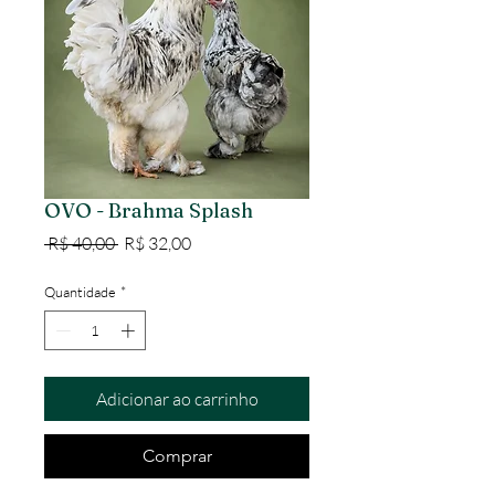
OVO - Brahma Splash
Preço normal
Preço promocional
 R$ 40,00 
R$ 32,00
Quantidade
*
Adicionar ao carrinho
Comprar