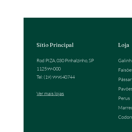
Sítio Principal
Loja
Rod PIZA, 030 Pinhalzinho, SP
Galinh
112599-000
Faisõe
Tel: (19) 999640744
Pássar
Pavõe
Ver mais lojas
Perus
Marre
Codor