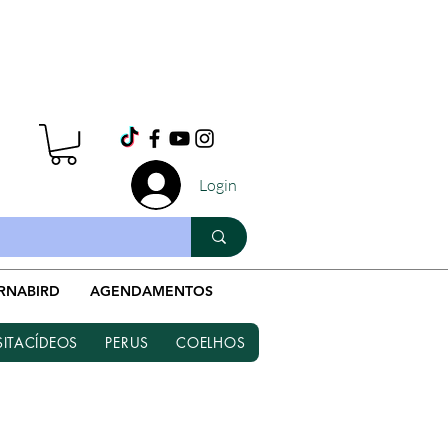
Whatsapp
Login
(19) 9 9964-0744
RNABIRD
AGENDAMENTOS
SITACÍDEOS
PERUS
COELHOS