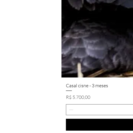
Casal cisne - 3 meses
Preço
R$ 5.700,00