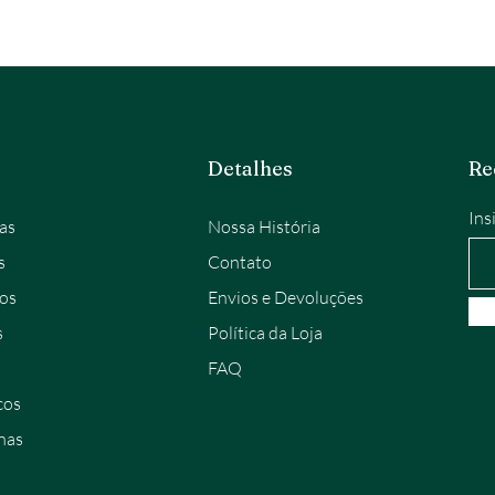
Detalhes
Re
Ins
as
Nossa História
s
Contato
os
Envios e Devoluções
s
Política da Loja
FAQ
cos
nas