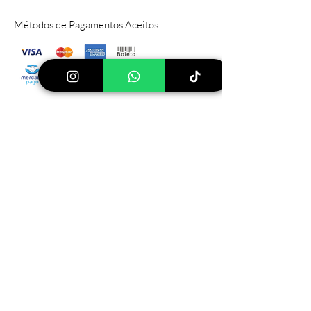
Métodos de Pagamentos Aceitos
Sítio Principal
Rod PIZA, 030 Pinhalzinho, SP
112599-
000
Tel:
(19) 999640744
Ver mais lojas
Loja