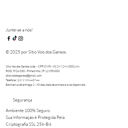
Junte-se a nós!
© 2025 por Sítio Voo dos Gansos.
Sítio Voo dos Gansos Ltda. - CPF/CNPJ:
60.297.296
/0001-86
ROD. PIZA 030 - Pinhalzinho, SP 12955-000
sitiovoodosgansos@gmail..com
Telefone: (19) 9 9964-0744
Estimativa de entrega 2 - 90 dias úteis de animais e ovos disponíveis.
Segurança
Ambiente 100% Seguro.
Sua Informação é Protegida Pela
Criptografia SSL 256-Bit.