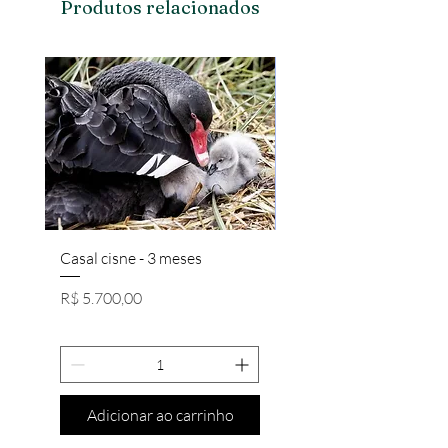
Produtos relacionados
Casal cisne - 3 meses
Casal Brahma Salmon/
Preço
Preço
R$ 5.700,00
R$ 650,00
Adicionar ao carrinho
Adicionar ao carri