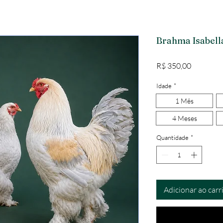
Brahma Isabell
Preço
R$ 350,00
Idade
*
1 Mês
4 Meses
Quantidade
*
Adicionar ao carr