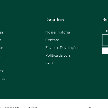
Detalhes
Re
Ins
as
Nossa História
s
Contato
os
Envios e Devoluções
s
Política da Loja
FAQ
cos
nas
os Gansos Ltda. - CPF/CNPJ: