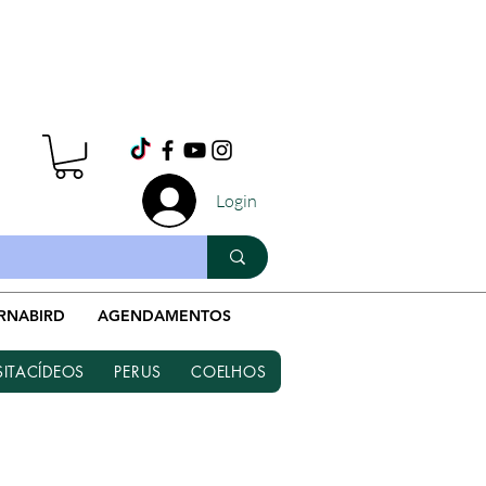
Whatsapp
Login
(19) 9 9964-0744
RNABIRD
AGENDAMENTOS
SITACÍDEOS
PERUS
COELHOS