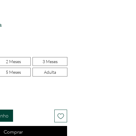
a
2 Meses
3 Meses
5 Meses
Adulta
inho
Comprar