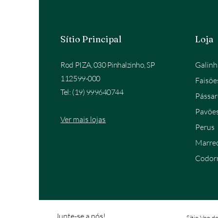
Sítio Principal
Loja
Rod PIZA, 030 Pinhalzinho, SP
Galinh
112599-000
Faisõe
Tel: (19) 999640744
Pássar
Pavõe
Ver mais lojas
Perus
Marre
Codor
Junte-se a nós!
Sítio Voo d