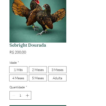
Sebright Dourada
Preço
R$ 200,00
Idade
*
1 Mês
2 Meses
3 Meses
4 Meses
5 Meses
Adulta
Quantidade
*