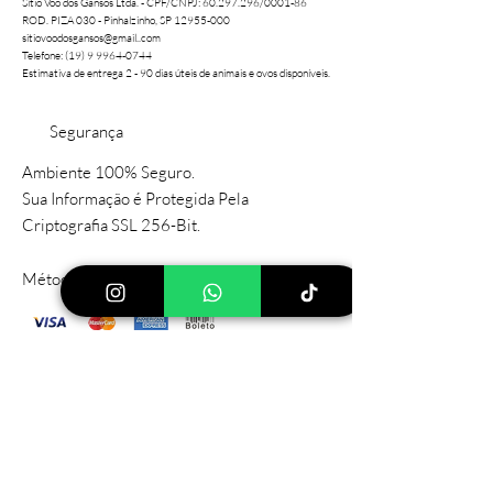
Sítio Voo dos Gansos Ltda. - CPF/CNPJ:
60.297.296
/0001-86
ROD. PIZA 030 - Pinhalzinho, SP 12955-000
sitiovoodosgansos@gmail..com
Telefone: (19) 9 9964-0744
Estimativa de entrega 2 - 90 dias úteis de animais e ovos disponíveis.
Segurança
Ambiente 100% Seguro.
Sua Informação é Protegida Pela
Criptografia SSL 256-Bit.
Métodos de Pagamentos Aceitos
Sítio Principal