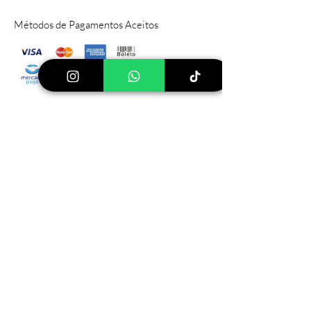
Métodos de Pagamentos Aceitos
Sítio Principal
Rod PIZA, 030 Pinhalzinho, SP
112599-
000
Tel:
(19) 999640744
Ver mais lojas
Loja