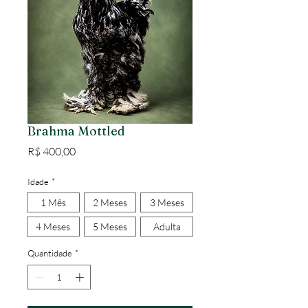
Brahma Mottled
Preço
R$ 400,00
Idade
*
1 Mês
2 Meses
3 Meses
4 Meses
5 Meses
Adulta
Quantidade
*