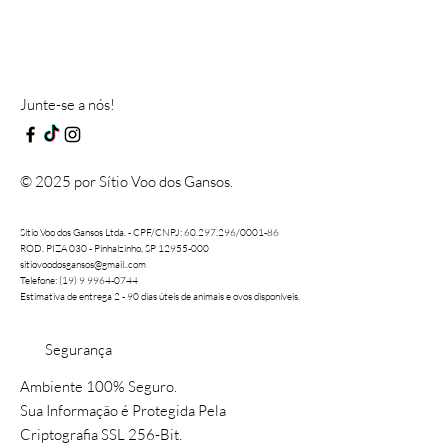
Junte-se a nós!
© 2025 por Sítio Voo dos Gansos.
Sítio Voo dos Gansos Ltda. - CPF/CNPJ:
60.297.296
/0001-86
ROD. PIZA 030 - Pinhalzinho, SP 12955-000
sitiovoodosgansos@gmail..com
Telefone: (19) 9 9964-0744
Estimativa de entrega 2 - 90 dias úteis de animais e ovos disponíveis.
Segurança
Ambiente 100% Seguro.
Sua Informação é Protegida Pela
Criptografia SSL 256-Bit.