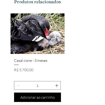
Produtos relacionados
Casal cisne - 3 meses
Casal Brahma Salmon/
Preço
Preço
R$ 5.700,00
R$ 650,00
Adicionar ao carrinho
Adicionar ao carri