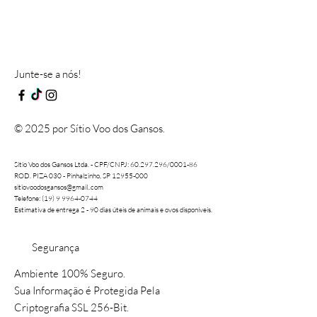
Junte-se a nós!
© 2025 por Sítio Voo dos Gansos.
Sítio Voo dos Gansos Ltda. - CPF/CNPJ:
60.297.296
/0001-86
ROD. PIZA 030 - Pinhalzinho, SP 12955-000
sitiovoodosgansos@gmail..com
Telefone: (19) 9 9964-0744
Estimativa de entrega 2 - 90 dias úteis de animais e ovos disponíveis.
Segurança
Ambiente 100% Seguro.
Sua Informação é Protegida Pela
Criptografia SSL 256-Bit.