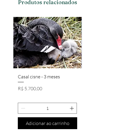
Produtos relacionados
Casal cisne - 3 meses
Casal Brahma Salmon/
Preço
Preço
R$ 5.700,00
R$ 650,00
Adicionar ao carrinho
Adicionar ao carri