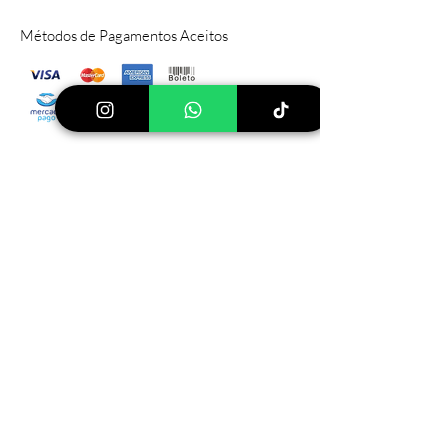
Métodos de Pagamentos Aceitos
Sítio Principal
Rod PIZA, 030 Pinhalzinho, SP
112599-
000
Tel:
(19) 999640744
Ver mais lojas
Loja