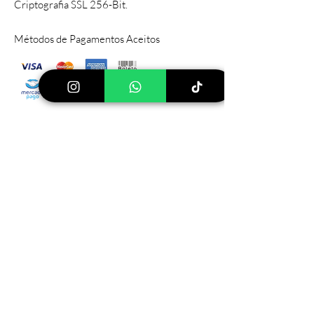
Criptografia SSL 256-Bit.
Métodos de Pagamentos Aceitos
Sítio Principal
Rod PIZA, 030 Pinhalzinho, SP
112599-
000
Tel:
(19) 999640744
Ver mais lojas