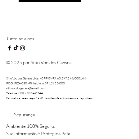
Junte-se a nós!
© 2025 por Sítio Voo dos Gansos.
Sítio Voo dos Gansos Ltda. - CPF/CNPJ:
60.297.296
/0001-86
ROD. PIZA 030 - Pinhalzinho, SP 12955-000
sitiovoodosgansos@gmail..com
Telefone: (19) 9 9964-0744
Estimativa de entrega 2 - 90 dias úteis de animais e ovos disponíveis.
Segurança
Ambiente 100% Seguro.
Sua Informação é Protegida Pela