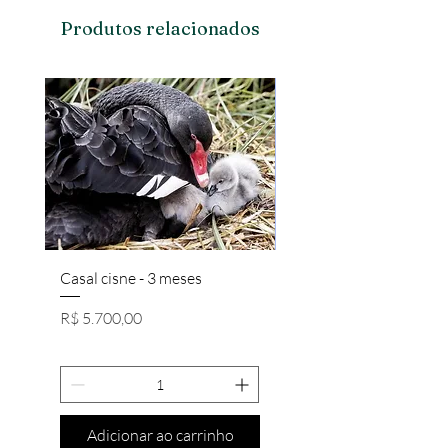
Produtos relacionados
Casal cisne - 3 meses
Casal Brahma Salmon/
Preço
Preço
R$ 5.700,00
R$ 650,00
Adicionar ao carrinho
Adicionar ao carri