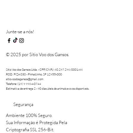
Junte-se a nós!
© 2025 por Sítio Voo dos Gansos.
Sítio Voo dos Gansos Ltda. - CPF/CNPJ:
60.297.296
/0001-86
ROD. PIZA 030 - Pinhalzinho, SP 12955-000
sitiovoodosgansos@gmail..com
Telefone: (19) 9 9964-0744
Estimativa de entrega 2 - 90 dias úteis de animais e ovos disponíveis.
Segurança
Ambiente 100% Seguro.
Sua Informação é Protegida Pela
Criptografia SSL 256-Bit.