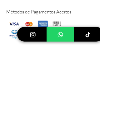
Métodos de Pagamentos Aceitos
Sítio Principal
Rod PIZA, 030 Pinhalzinho, SP
112599-
000
Tel:
(19) 999640744
Ver mais lojas
Loja