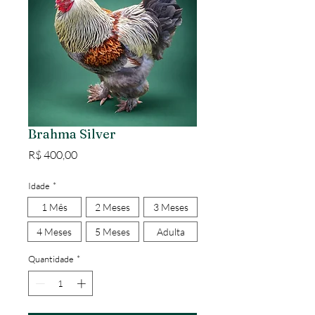
Brahma Silver
Preço
R$ 400,00
Idade
*
1 Mês
2 Meses
3 Meses
4 Meses
5 Meses
Adulta
Quantidade
*