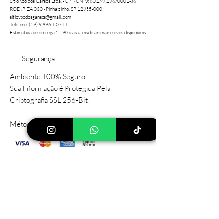
Sítio Voo dos Gansos Ltda. - CPF/CNPJ:
60.297.296
/0001-86
ROD. PIZA 030 - Pinhalzinho, SP 12955-000
sitiovoodosgansos@gmail..com
Telefone: (19) 9 9964-0744
Estimativa de entrega 2 - 90 dias úteis de animais e ovos disponíveis.
Segurança
Ambiente 100% Seguro.
Sua Informação é Protegida Pela
Criptografia SSL 256-Bit.
Métodos de Pagamentos Aceitos
Sítio Principal